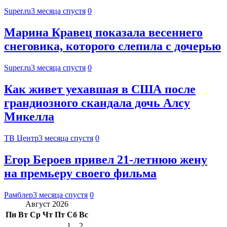
Super.ru
3 месяца спустя
0
Марина Кравец показала весеннего
снеговика, которого слепила с дочерью
Super.ru
3 месяца спустя
0
Как живет уехавшая в США после
грандиозного скандала дочь Алсу
Микелла
ТВ Центр
3 месяца спустя
0
Егор Бероев привел 21-летнюю жену
на премьеру своего фильма
Рамблер
3 месяца спустя
0
Август 2026
Пн
Вт
Ср
Чт
Пт
Сб
Вс
1
2