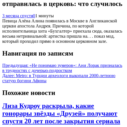
отправилась в церковь: что случилось
3 месяца спустя
0
1 минуты
Певица Алёна Алина появилась в Москве в Англиканской
церкви апостола Андрея. Причина, по которой
исполнительница хита «Бухгалтер» приехала сюда, оказалась
весьма нетривиальной: артистка пришла на. . . показ мод,
который проходил прямо в основном церковном зале.
Навигация по записям
Предыдущая:
«Не понимаю зумеров»: Ани Лорак призналась
в трудностях с дочерью-подростком
Далее:
Metro: в Турции археологи выкопали 2000-летнюю
статую богини Афины
Похожие новости
Лиза Кудроу раскрыла, какие
гонорары звёзды «Друзей» получают
спустя 20 лет после закрытия сериала