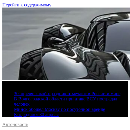
Перейти к содержимому
6 августа, 2026
30 апреля: какой праздник отмечают в России и мире
В Волгоградской области при атаке ВСУ пострадал
человек
Минск обошел Москву по посуточной аренде
Кто родился 30 апреля
Автоновость