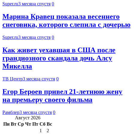
Super.ru
3 месяца спустя
0
Марина Кравец показала весеннего
снеговика, которого слепила с дочерью
Super.ru
3 месяца спустя
0
Как живет уехавшая в США после
грандиозного скандала дочь Алсу
Микелла
ТВ Центр
3 месяца спустя
0
Егор Бероев привел 21-летнюю жену
на премьеру своего фильма
Рамблер
3 месяца спустя
0
Август 2026
Пн
Вт
Ср
Чт
Пт
Сб
Вс
1
2