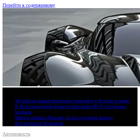
Перейти к содержимому
9 августа, 2026
30 апреля: какой праздник отмечают в России и мире
В Волгоградской области при атаке ВСУ пострадал
человек
Минск обошел Москву по посуточной аренде
Кто родился 30 апреля
Автоновость