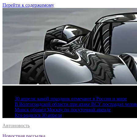
Перейти к содержимому
8 августа, 2026
30 апреля: какой праздник отмечают в России и мире
В Волгоградской области при атаке ВСУ пострадал челов
Минск обошел Москву по посуточной аренде
Кто родился 30 апреля
Автоновость
Новостная рассылка