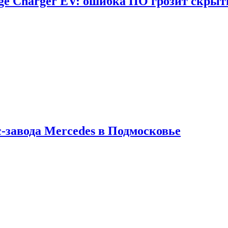
dge Charger EV: ошибка ПО грозит скрыт
с-завода Mercedes в Подмосковье