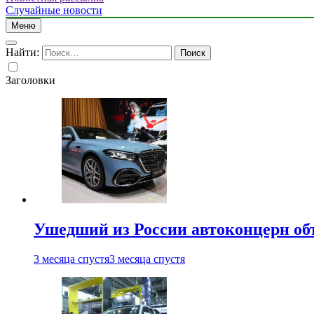
Случайные новости
Меню
Найти:
Заголовки
Ушедший из России автоконцерн об
3 месяца спустя
3 месяца спустя