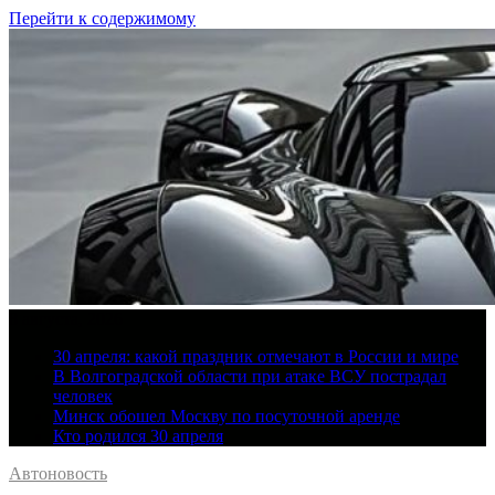
Перейти к содержимому
8 августа, 2026
30 апреля: какой праздник отмечают в России и мире
В Волгоградской области при атаке ВСУ пострадал
человек
Минск обошел Москву по посуточной аренде
Кто родился 30 апреля
Автоновость