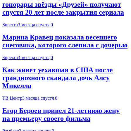
гонорары звёзды «Друзей» получают
спустя 20 лет после закрытия сериала
Super.ru
3 месяца спустя
0
Марина Кравец показала весеннего
снеговика, которого слепила с дочерью
Super.ru
3 месяца спустя
0
Как живет уехавшая в США после
грандиозного скандала дочь Алсу
Микелла
ТВ Центр
3 месяца спустя
0
Егор Бероев привел 21-летнюю жену
на премьеру своего фильма
Рамблер
3 месяца спустя
0