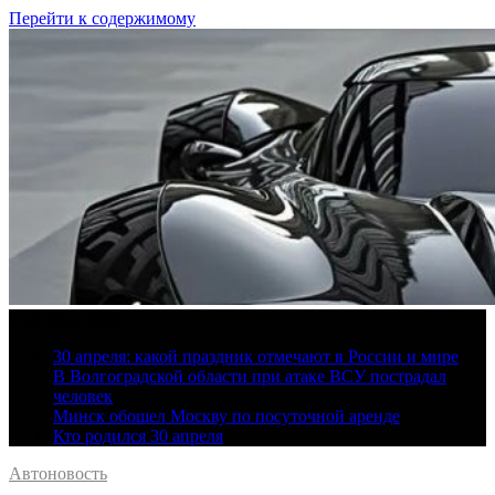
Перейти к содержимому
9 августа, 2026
30 апреля: какой праздник отмечают в России и мире
В Волгоградской области при атаке ВСУ пострадал
человек
Минск обошел Москву по посуточной аренде
Кто родился 30 апреля
Автоновость