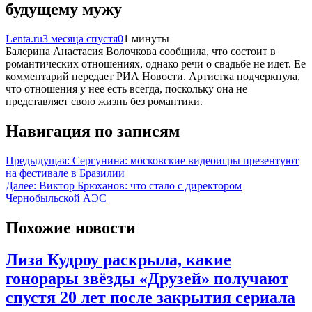
будущему мужу
Lenta.ru
3 месяца спустя
0
1 минуты
Балерина Анастасия Волочкова сообщила, что состоит в
романтических отношениях, однако речи о свадьбе не идет. Ее
комментарий передает РИА Новости. Артистка подчеркнула,
что отношения у нее есть всегда, поскольку она не
представляет свою жизнь без романтики.
Навигация по записям
Предыдущая:
Сергунина: московские видеоигры презентуют
на фестивале в Бразилии
Далее:
Виктор Брюханов: что стало с директором
Чернобыльской АЭС
Похожие новости
Лиза Кудроу раскрыла, какие
гонорары звёзды «Друзей» получают
спустя 20 лет после закрытия сериала