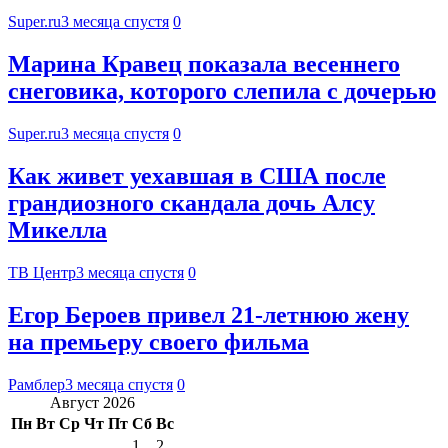
Super.ru
3 месяца спустя
0
Марина Кравец показала весеннего
снеговика, которого слепила с дочерью
Super.ru
3 месяца спустя
0
Как живет уехавшая в США после
грандиозного скандала дочь Алсу
Микелла
ТВ Центр
3 месяца спустя
0
Егор Бероев привел 21-летнюю жену
на премьеру своего фильма
Рамблер
3 месяца спустя
0
Август 2026
Пн
Вт
Ср
Чт
Пт
Сб
Вс
1
2