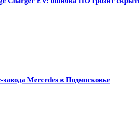
dge Charger EV: ошибка ПО грозит скрыт
с-завода Mercedes в Подмосковье