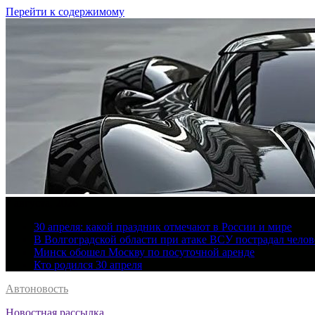
Перейти к содержимому
7 августа, 2026
30 апреля: какой праздник отмечают в России и мире
В Волгоградской области при атаке ВСУ пострадал челов
Минск обошел Москву по посуточной аренде
Кто родился 30 апреля
Автоновость
Новостная рассылка