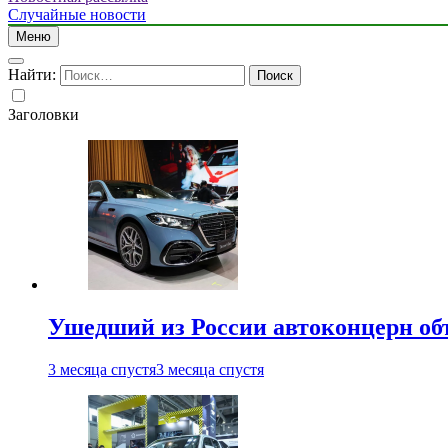
Случайные новости
Меню
Найти:
Заголовки
Ушедший из России автоконцерн об
3 месяца спустя
3 месяца спустя