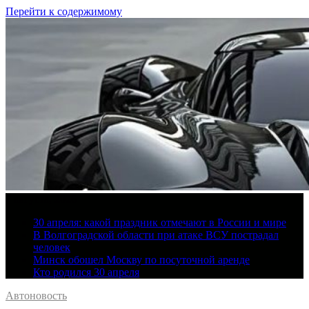
Перейти к содержимому
7 августа, 2026
30 апреля: какой праздник отмечают в России и мире
В Волгоградской области при атаке ВСУ пострадал
человек
Минск обошел Москву по посуточной аренде
Кто родился 30 апреля
Автоновость