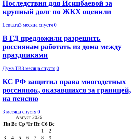
Последствия для Исинбаевой за
крупный долг по ЖКХ оценили
Lenta.ru
3 месяца спустя
0
В ГД предложили разрешить
россиянам работать из дома между
праздниками
Дума ТВ
3 месяца спустя
0
КС РФ защитил права многодетных
россиянок, оказавшихся за границей,
на пенсию
3 месяца спустя
0
Август 2026
Пн
Вт
Ср
Чт
Пт
Сб
Вс
1
2
3
4
5
6
7
8
9