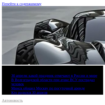
Перейти к содержимому
10 августа, 2026
30 апреля: какой праздник отмечают в России и мире
В Волгоградской области при атаке ВСУ пострадал
человек
Минск обошел Москву по посуточной аренде
Кто родился 30 апреля
Автоновость