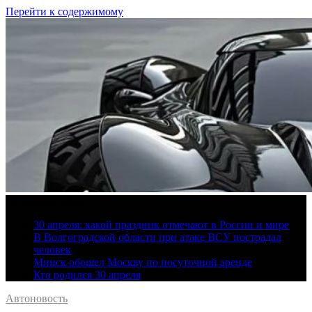
Перейти к содержимому
10 августа, 2026
30 апреля: какой праздник отмечают в России и мире
В Волгоградской области при атаке ВСУ пострадал
человек
Минск обошел Москву по посуточной аренде
Кто родился 30 апреля
Автоновость