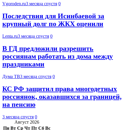
Vgoroden.ru
3 месяца спустя
0
Последствия для Исинбаевой за
крупный долг по ЖКХ оценили
Lenta.ru
3 месяца спустя
0
В ГД предложили разрешить
россиянам работать из дома между
праздниками
Дума ТВ
3 месяца спустя
0
КС РФ защитил права многодетных
россиянок, оказавшихся за границей,
на пенсию
3 месяца спустя
0
Август 2026
Пн
Вт
Ср
Чт
Пт
Сб
Вс