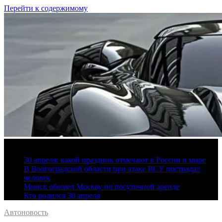
Перейти к содержимому
8 августа, 2026
30 апреля: какой праздник отмечают в России и мире
В Волгоградской области при атаке ВСУ пострадал
человек
Минск обошел Москву по посуточной аренде
Кто родился 30 апреля
Автоновость