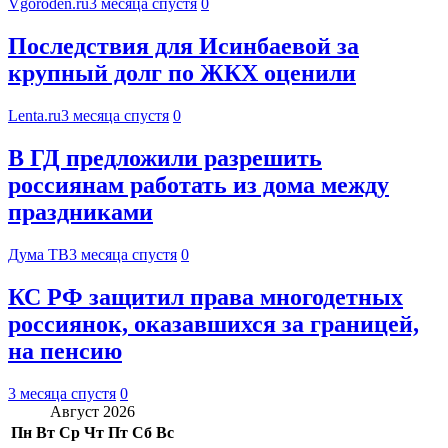
Vgoroden.ru
3 месяца спустя
0
Последствия для Исинбаевой за
крупный долг по ЖКХ оценили
Lenta.ru
3 месяца спустя
0
В ГД предложили разрешить
россиянам работать из дома между
праздниками
Дума ТВ
3 месяца спустя
0
КС РФ защитил права многодетных
россиянок, оказавшихся за границей,
на пенсию
3 месяца спустя
0
Август 2026
Пн
Вт
Ср
Чт
Пт
Сб
Вс