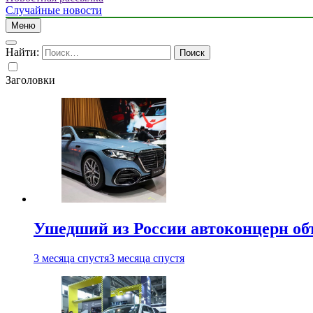
Случайные новости
Меню
Найти:
Заголовки
Ушедший из России автоконцерн об
3 месяца спустя
3 месяца спустя