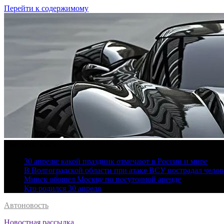
Перейти к содержимому
7 августа, 2026
30 апреля: какой праздник отмечают в России и мире
В Волгоградской области при атаке ВСУ пострадал челов
Минск обошел Москву по посуточной аренде
Кто родился 30 апреля
Автоновость
Новостная рассылка