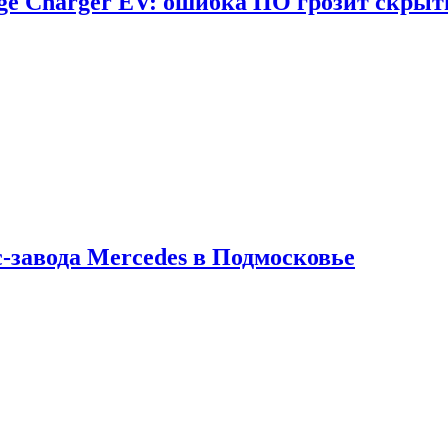
dge Charger EV: ошибка ПО грозит скрыт
с-завода Mercedes в Подмосковье