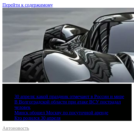
Перейти к содержимому
6 августа, 2026
30 апреля: какой праздник отмечают в России и мире
В Волгоградской области при атаке ВСУ пострадал
человек
Минск обошел Москву по посуточной аренде
Кто родился 30 апреля
Автоновость