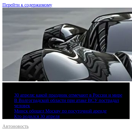
Перейти к содержимому
10 августа, 2026
30 апреля: какой праздник отмечают в России и мире
В Волгоградской области при атаке ВСУ пострадал
человек
Минск обошел Москву по посуточной аренде
Кто родился 30 апреля
Автоновость