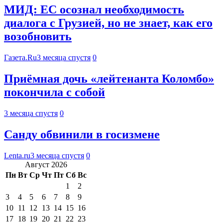
МИД: ЕС осознал необходимость
диалога с Грузией, но не знает, как его
возобновить
Газета.Ru
3 месяца спустя
0
Приёмная дочь «лейтенанта Коломбо»
покончила с собой
3 месяца спустя
0
Санду обвинили в госизмене
Lenta.ru
3 месяца спустя
0
Август 2026
Пн
Вт
Ср
Чт
Пт
Сб
Вс
1
2
3
4
5
6
7
8
9
10
11
12
13
14
15
16
17
18
19
20
21
22
23