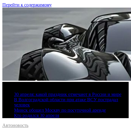
Перейти к содержимому
8 августа, 2026
30 апреля: какой праздник отмечают в России и мире
В Волгоградской области при атаке ВСУ пострадал
человек
Минск обошел Москву по посуточной аренде
Кто родился 30 апреля
Автоновость