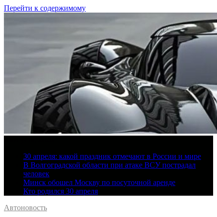
Перейти к содержимому
8 августа, 2026
30 апреля: какой праздник отмечают в России и мире
В Волгоградской области при атаке ВСУ пострадал
человек
Минск обошел Москву по посуточной аренде
Кто родился 30 апреля
Автоновость