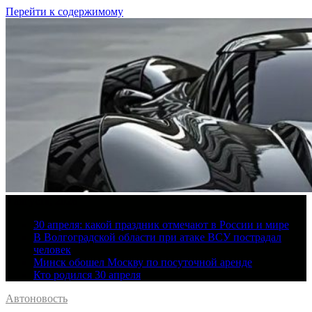
Перейти к содержимому
9 августа, 2026
30 апреля: какой праздник отмечают в России и мире
В Волгоградской области при атаке ВСУ пострадал
человек
Минск обошел Москву по посуточной аренде
Кто родился 30 апреля
Автоновость