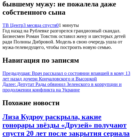
бывшему мужу: не пожалела даже
собственного сына
ТВ Центр
3 месяца спустя
0
1 минуты
Год назад на Рублевке разгорелся грандиозный скандал.
Бизнесмен Роман Товстик оставил жену и шестерых детей
ради Полины Дибровой. Модель в свою очередь ушла от
мужа-телеведущего, чтобы построить новую семью.
Навигация по записям
Предыдущая:
Врач рассказал о состоянии впавшей в кому 13
лет назад дочери Кончаловского и Высоцкой
Далее:
Депутат Рады обвинил Зеленского в коррупции и
продолжении конфликта на Украине
Похожие новости
Лиза Кудроу раскрыла, какие
гонорары звёзды «Друзей» получают
спустя 20 лет после закрытия сериала