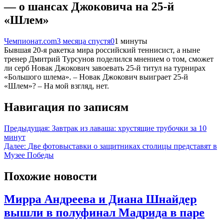
— о шансах Джоковича на 25-й
«Шлем»
Чемпионат.com
3 месяца спустя
0
1 минуты
Бывшая 20-я ракетка мира российский теннисист, а ныне
тренер Дмитрий Турсунов поделился мнением о том, сможет
ли серб Новак Джокович завоевать 25-й титул на турнирах
«Большого шлема». – Новак Джокович выиграет 25-й
«Шлем»? – На мой взгляд, нет.
Навигация по записям
Предыдущая:
Завтрак из лаваша: хрустящие трубочки за 10
минут
Далее:
Две фотовыставки о защитниках столицы представят в
Музее Победы
Похожие новости
Мирра Андреева и Диана Шнайдер
вышли в полуфинал Мадрида в паре