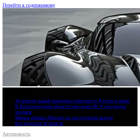
Перейти к содержимому
7 августа, 2026
30 апреля: какой праздник отмечают в России и мире
В Волгоградской области при атаке ВСУ пострадал
человек
Минск обошел Москву по посуточной аренде
Кто родился 30 апреля
Автоновость