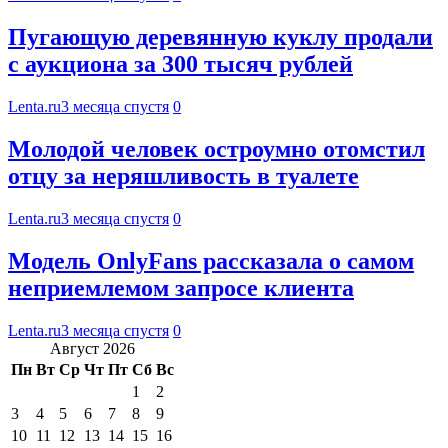
Пугающую деревянную куклу продали
с аукциона за 300 тысяч рублей
Lenta.ru
3 месяца спустя
0
Молодой человек остроумно отомстил
отцу за неряшливость в туалете
Lenta.ru
3 месяца спустя
0
Модель OnlyFans рассказала о самом
неприемлемом запросе клиента
Lenta.ru
3 месяца спустя
0
Август 2026
Пн
Вт
Ср
Чт
Пт
Сб
Вс
1
2
3
4
5
6
7
8
9
10
11
12
13
14
15
16