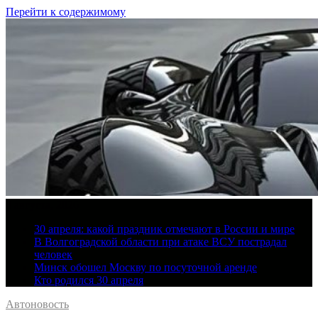
Перейти к содержимому
8 августа, 2026
30 апреля: какой праздник отмечают в России и мире
В Волгоградской области при атаке ВСУ пострадал
человек
Минск обошел Москву по посуточной аренде
Кто родился 30 апреля
Автоновость