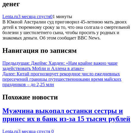
денег
Lenta.ru
3 месяца спустя
0
1 минуты
В Южной Австралии суд приговорил 45-летнюю мать двоих
детей к тюремному сроку за то, что она солгала о смертельной
болезни у шестилетнего сына, чтобы просить у родных и
знакомых деньги. Об этом сообщает BBC News.
Навигация по записям
Предыдущая:
Джеймс Харден: «Нам крайне важно чаще
задействовать Мобли и Аллена в атаке»
Далее:
Китай прогнозирует рекордное число ежедневных
пересечений границы путешественниками время майских
праздников – до 2,25 млн
Похожие новости
Мужчина выкопал останки сестры и
принес их в банк из-за 15 тысяч рублей
Lenta.ru
3 месяца спустя
0