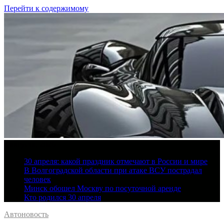
Перейти к содержимому
8 августа, 2026
30 апреля: какой праздник отмечают в России и мире
В Волгоградской области при атаке ВСУ пострадал
человек
Минск обошел Москву по посуточной аренде
Кто родился 30 апреля
Автоновость