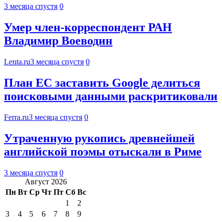
3 месяца спустя
0
Умер член-корреспондент РАН
Владимир Воеводин
Lenta.ru
3 месяца спустя
0
План ЕС заставить Google делиться
поисковыми данными раскритиковали
Ferra.ru
3 месяца спустя
0
Утраченную рукопись древнейшей
английской поэмы отыскали в Риме
3 месяца спустя
0
Август 2026
Пн
Вт
Ср
Чт
Пт
Сб
Вс
1
2
3
4
5
6
7
8
9