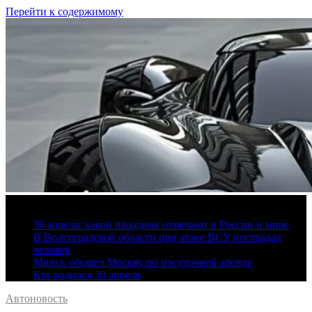
Перейти к содержимому
7 августа, 2026
30 апреля: какой праздник отмечают в России и мире
В Волгоградской области при атаке ВСУ пострадал
человек
Минск обошел Москву по посуточной аренде
Кто родился 30 апреля
Автоновость