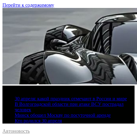
Перейти к содержимому
9 августа, 2026
30 апреля: какой праздник отмечают в России и мире
В Волгоградской области при атаке ВСУ пострадал
человек
Минск обошел Москву по посуточной аренде
Кто родился 30 апреля
Автоновость