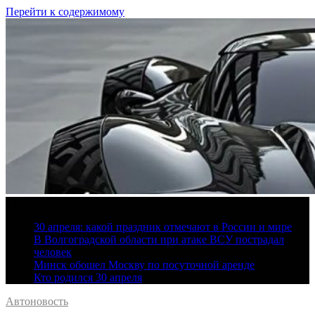
Перейти к содержимому
9 августа, 2026
30 апреля: какой праздник отмечают в России и мире
В Волгоградской области при атаке ВСУ пострадал
человек
Минск обошел Москву по посуточной аренде
Кто родился 30 апреля
Автоновость