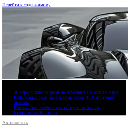
Перейти к содержимому
8 августа, 2026
30 апреля: какой праздник отмечают в России и мире
В Волгоградской области при атаке ВСУ пострадал
человек
Минск обошел Москву по посуточной аренде
Кто родился 30 апреля
Автоновость