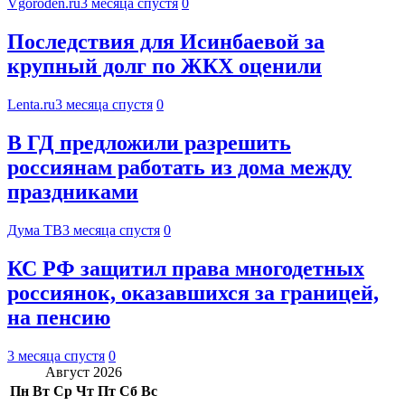
Vgoroden.ru
3 месяца спустя
0
Последствия для Исинбаевой за
крупный долг по ЖКХ оценили
Lenta.ru
3 месяца спустя
0
В ГД предложили разрешить
россиянам работать из дома между
праздниками
Дума ТВ
3 месяца спустя
0
КС РФ защитил права многодетных
россиянок, оказавшихся за границей,
на пенсию
3 месяца спустя
0
Август 2026
Пн
Вт
Ср
Чт
Пт
Сб
Вс