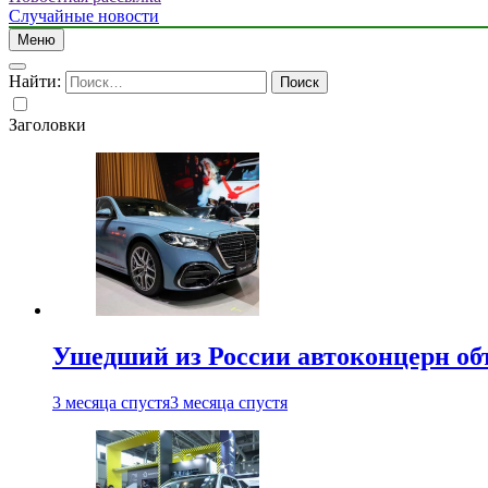
Случайные новости
Меню
Найти:
Заголовки
Ушедший из России автоконцерн об
3 месяца спустя
3 месяца спустя