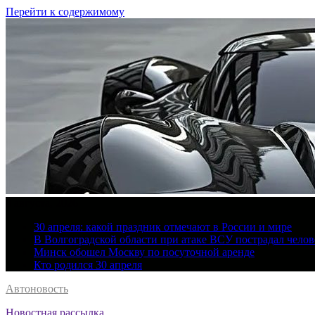
Перейти к содержимому
8 августа, 2026
30 апреля: какой праздник отмечают в России и мире
В Волгоградской области при атаке ВСУ пострадал челов
Минск обошел Москву по посуточной аренде
Кто родился 30 апреля
Автоновость
Новостная рассылка