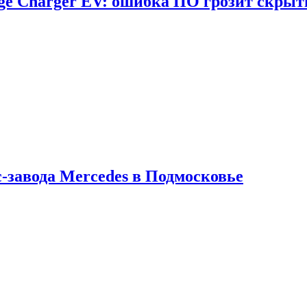
dge Charger EV: ошибка ПО грозит скрыт
с-завода Mercedes в Подмосковье