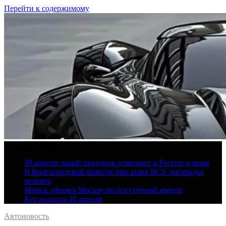
Перейти к содержимому
8 августа, 2026
30 апреля: какой праздник отмечают в России и мире
В Волгоградской области при атаке ВСУ пострадал
человек
Минск обошел Москву по посуточной аренде
Кто родился 30 апреля
Автоновость