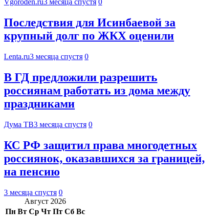
Vgoroden.ru
3 месяца спустя
0
Последствия для Исинбаевой за
крупный долг по ЖКХ оценили
Lenta.ru
3 месяца спустя
0
В ГД предложили разрешить
россиянам работать из дома между
праздниками
Дума ТВ
3 месяца спустя
0
КС РФ защитил права многодетных
россиянок, оказавшихся за границей,
на пенсию
3 месяца спустя
0
Август 2026
Пн
Вт
Ср
Чт
Пт
Сб
Вс