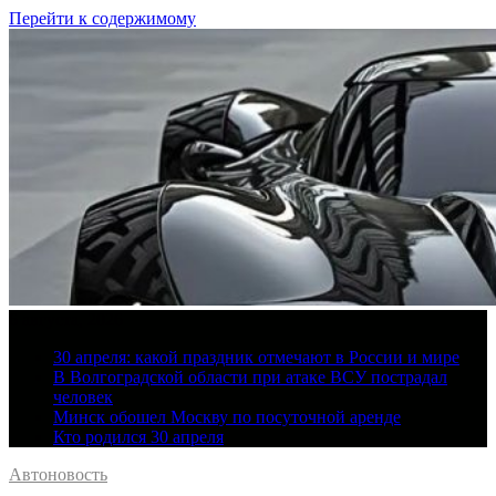
Перейти к содержимому
6 августа, 2026
30 апреля: какой праздник отмечают в России и мире
В Волгоградской области при атаке ВСУ пострадал
человек
Минск обошел Москву по посуточной аренде
Кто родился 30 апреля
Автоновость