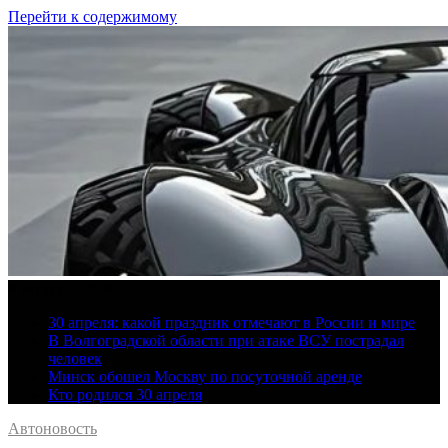
Перейти к содержимому
9 августа, 2026
30 апреля: какой праздник отмечают в России и мире
В Волгоградской области при атаке ВСУ пострадал
человек
Минск обошел Москву по посуточной аренде
Кто родился 30 апреля
Автоновость