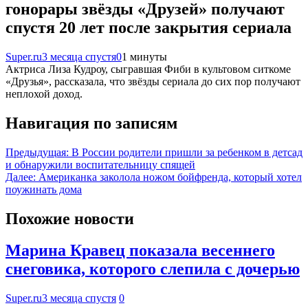
гонорары звёзды «Друзей» получают
спустя 20 лет после закрытия сериала
Super.ru
3 месяца спустя
0
1 минуты
Актриса Лиза Кудроу, сыгравшая Фиби в культовом ситкоме
«Друзья», рассказала, что звёзды сериала до сих пор получают
неплохой доход.
Навигация по записям
Предыдущая:
В России родители пришли за ребенком в детсад
и обнаружили воспитательницу спящей
Далее:
Американка заколола ножом бойфренда, который хотел
поужинать дома
Похожие новости
Марина Кравец показала весеннего
снеговика, которого слепила с дочерью
Super.ru
3 месяца спустя
0