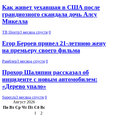
Как живет уехавшая в США после
грандиозного скандала дочь Алсу
Микелла
ТВ Центр
3 месяца спустя
0
Егор Бероев привел 21-летнюю жену
на премьеру своего фильма
Рамблер
3 месяца спустя
0
Прохор Шаляпин рассказал об
инциденте с новым автомобилем:
«Дерево упало»
Super.ru
3 месяца спустя
0
Август 2026
Пн
Вт
Ср
Чт
Пт
Сб
Вс
1
2