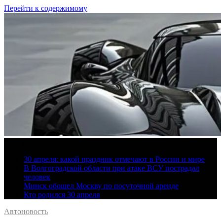
Перейти к содержимому
8 августа, 2026
30 апреля: какой праздник отмечают в России и мире
В Волгоградской области при атаке ВСУ пострадал
человек
Минск обошел Москву по посуточной аренде
Кто родился 30 апреля
Автоновость