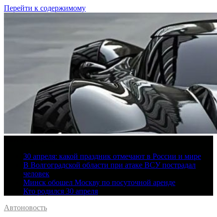
Перейти к содержимому
7 августа, 2026
30 апреля: какой праздник отмечают в России и мире
В Волгоградской области при атаке ВСУ пострадал
человек
Минск обошел Москву по посуточной аренде
Кто родился 30 апреля
Автоновость