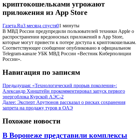
криптокошельками угрожают
приложения из App Store
Газета.Ru
3 месяца спустя
0
1 минуты
В МВД России предупредили пользователей техники Apple о
распространении вредоносных приложений в App Store,
которые могут привести к потере доступа к криптокошелькам.
Соответствующее сообщение опубликовано в официальном
Telegram-канале УБК МВД России «Вестник Киберполиции
России».
Навигация по записям
Предыдущая:
«Технологический прорыв поколения»:
Александр Хинштейн прокомментировал запуск первого
энергоблока Курской АЭС-2
Далее:
Эксперт Арутюнов рассказал о рисках сохранения
запрета на продажу туров в ОАЭ
Похожие новости
В Воронеже представили комплексы