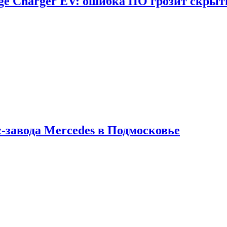
dge Charger EV: ошибка ПО грозит скрыт
с-завода Mercedes в Подмосковье