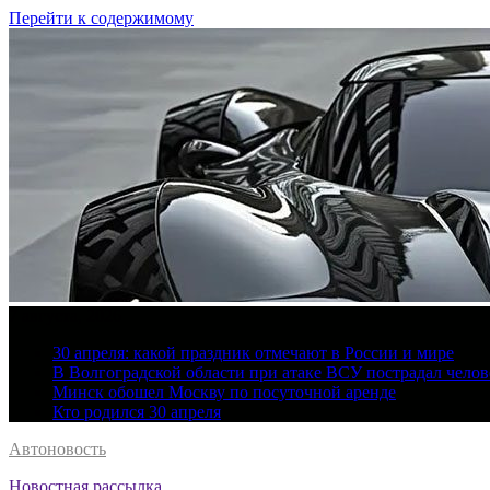
Перейти к содержимому
7 августа, 2026
30 апреля: какой праздник отмечают в России и мире
В Волгоградской области при атаке ВСУ пострадал челов
Минск обошел Москву по посуточной аренде
Кто родился 30 апреля
Автоновость
Новостная рассылка