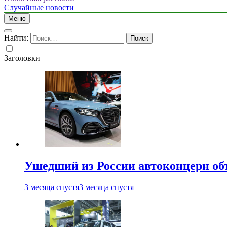
Случайные новости
Меню
Найти:
Заголовки
Ушедший из России автоконцерн об
3 месяца спустя
3 месяца спустя