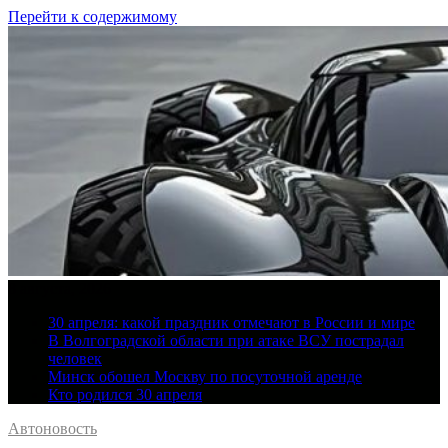
Перейти к содержимому
8 августа, 2026
30 апреля: какой праздник отмечают в России и мире
В Волгоградской области при атаке ВСУ пострадал
человек
Минск обошел Москву по посуточной аренде
Кто родился 30 апреля
Автоновость