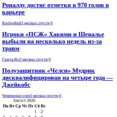
Роналду достиг отметки в 970 голов в
карьере
Rusfootball
3 месяца спустя
0
Игроки «ПСЖ» Хакими и Шевалье
выбыли на несколько недель из-за
травм
Газета.Ru
3 месяца спустя
0
Полузащитник «Челси» Мудрик
дисквалифицирован на четыре года —
Джейкобс
Чемпионат.com
3 месяца спустя
0
Август 2026
Пн
Вт
Ср
Чт
Пт
Сб
Вс
1
2