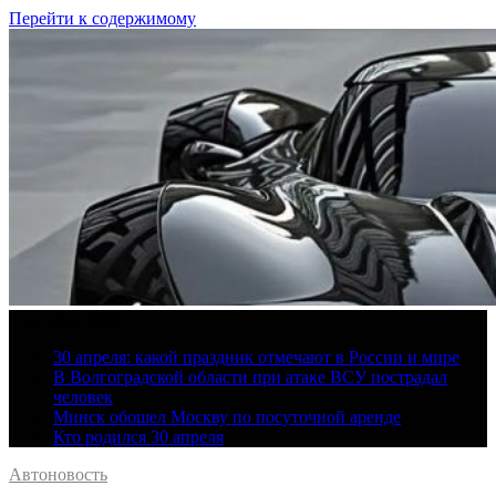
Перейти к содержимому
7 августа, 2026
30 апреля: какой праздник отмечают в России и мире
В Волгоградской области при атаке ВСУ пострадал
человек
Минск обошел Москву по посуточной аренде
Кто родился 30 апреля
Автоновость