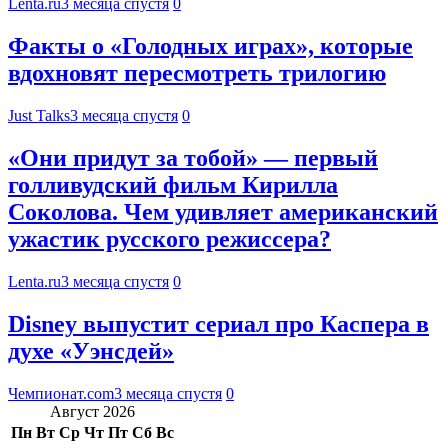
Lenta.ru
3 месяца спустя
0
Факты о «Голодных играх», которые
вдохновят пересмотреть трилогию
Just Talks
3 месяца спустя
0
«Они придут за тобой» — первый
голливудский фильм Кирилла
Соколова. Чем удивляет американский
ужастик русского режиссера?
Lenta.ru
3 месяца спустя
0
Disney выпустит сериал про Каспера в
духе «Уэнсдей»
Чемпионат.com
3 месяца спустя
0
Август 2026
Пн
Вт
Ср
Чт
Пт
Сб
Вс