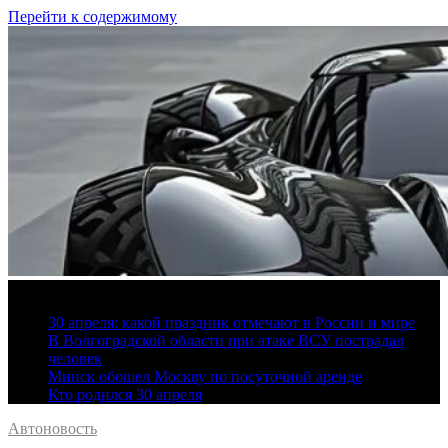
Перейти к содержимому
7 августа, 2026
30 апреля: какой праздник отмечают в России и мире
В Волгоградской области при атаке ВСУ пострадал
человек
Минск обошел Москву по посуточной аренде
Кто родился 30 апреля
Автоновость