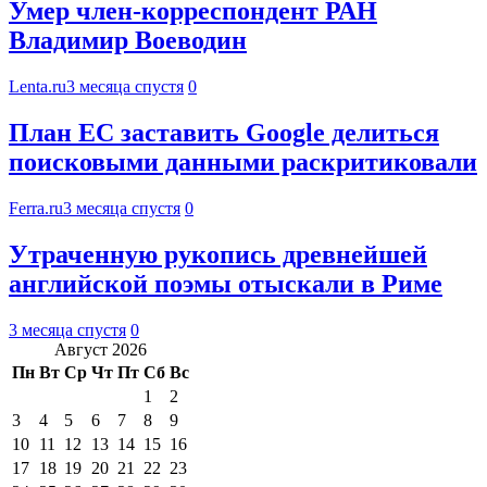
Умер член-корреспондент РАН
Владимир Воеводин
Lenta.ru
3 месяца спустя
0
План ЕС заставить Google делиться
поисковыми данными раскритиковали
Ferra.ru
3 месяца спустя
0
Утраченную рукопись древнейшей
английской поэмы отыскали в Риме
3 месяца спустя
0
Август 2026
Пн
Вт
Ср
Чт
Пт
Сб
Вс
1
2
3
4
5
6
7
8
9
10
11
12
13
14
15
16
17
18
19
20
21
22
23