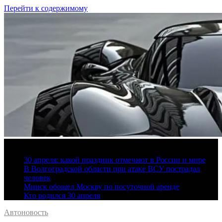
Перейти к содержимому
10 августа, 2026
30 апреля: какой праздник отмечают в России и мире
В Волгоградской области при атаке ВСУ пострадал
человек
Минск обошел Москву по посуточной аренде
Кто родился 30 апреля
Автоновость