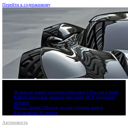
Перейти к содержимому
6 августа, 2026
30 апреля: какой праздник отмечают в России и мире
В Волгоградской области при атаке ВСУ пострадал
человек
Минск обошел Москву по посуточной аренде
Кто родился 30 апреля
Автоновость