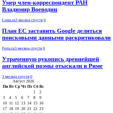
Умер член-корреспондент РАН
Владимир Воеводин
Lenta.ru
3 месяца спустя
0
План ЕС заставить Google делиться
поисковыми данными раскритиковали
Ferra.ru
3 месяца спустя
0
Утраченную рукопись древнейшей
английской поэмы отыскали в Риме
3 месяца спустя
0
Август 2026
Пн
Вт
Ср
Чт
Пт
Сб
Вс
1
2
3
4
5
6
7
8
9
10
11
12
13
14
15
16
17
18
19
20
21
22
23