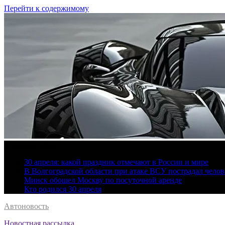
Перейти к содержимому
8 августа, 2026
30 апреля: какой праздник отмечают в России и мире
В Волгоградской области при атаке ВСУ пострадал челов
Минск обошел Москву по посуточной аренде
Кто родился 30 апреля
Автоновость
Новостная рассылка