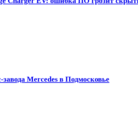
dge Charger EV: ошибка ПО грозит скрыт
с-завода Mercedes в Подмосковье