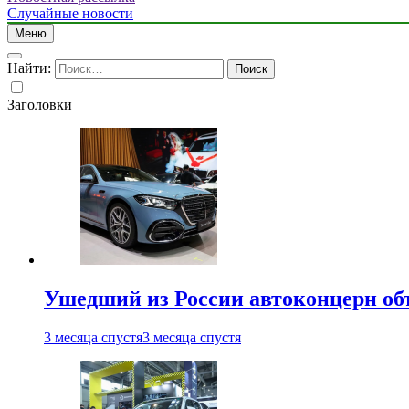
Случайные новости
Меню
Найти:
Заголовки
Ушедший из России автоконцерн об
3 месяца спустя
3 месяца спустя