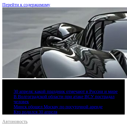
Перейти к содержимому
7 августа, 2026
30 апреля: какой праздник отмечают в России и мире
В Волгоградской области при атаке ВСУ пострадал
человек
Минск обошел Москву по посуточной аренде
Кто родился 30 апреля
Автоновость