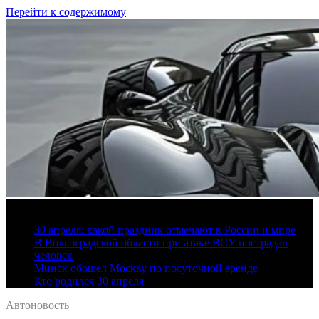
Перейти к содержимому
7 августа, 2026
30 апреля: какой праздник отмечают в России и мире
В Волгоградской области при атаке ВСУ пострадал
человек
Минск обошел Москву по посуточной аренде
Кто родился 30 апреля
Автоновость