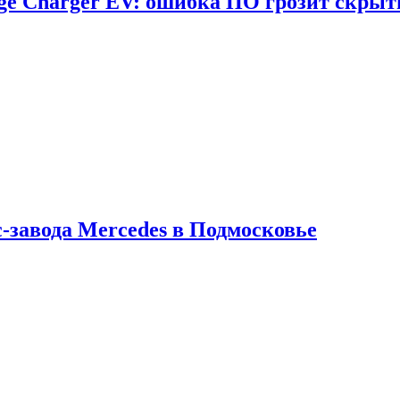
dge Charger EV: ошибка ПО грозит скрыт
с-завода Mercedes в Подмосковье