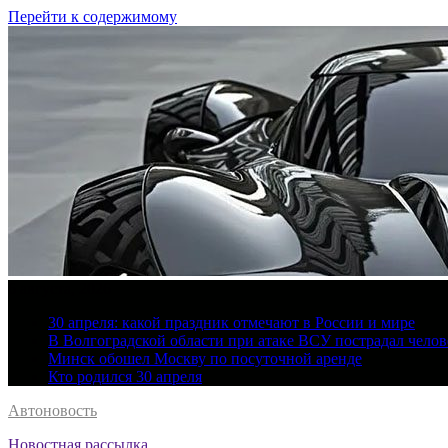
Перейти к содержимому
6 августа, 2026
30 апреля: какой праздник отмечают в России и мире
В Волгоградской области при атаке ВСУ пострадал челов
Минск обошел Москву по посуточной аренде
Кто родился 30 апреля
Автоновость
Новостная рассылка