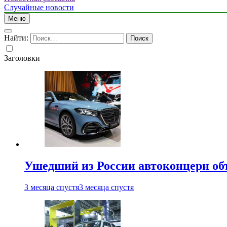
Случайные новости
Меню
Найти:
Заголовки
Ушедший из России автоконцерн об
3 месяца спустя
3 месяца спустя