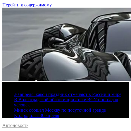
Перейти к содержимому
10 августа, 2026
30 апреля: какой праздник отмечают в России и мире
В Волгоградской области при атаке ВСУ пострадал
человек
Минск обошел Москву по посуточной аренде
Кто родился 30 апреля
Автоновость