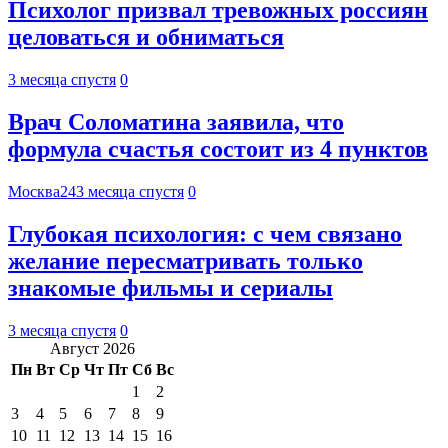
Психолог призвал тревожных россиян
целоваться и обниматься
3 месяца спустя
0
Врач Соломатина заявила, что
формула счастья состоит из 4 пунктов
Москва24
3 месяца спустя
0
Глубокая психология: с чем связано
желание пересматривать только
знакомые фильмы и сериалы
3 месяца спустя
0
Август 2026
Пн
Вт
Ср
Чт
Пт
Сб
Вс
1
2
3
4
5
6
7
8
9
10
11
12
13
14
15
16