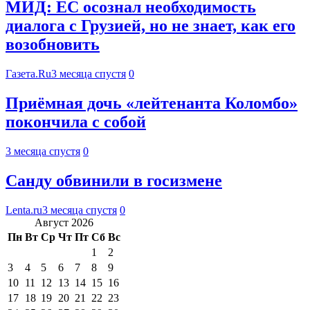
МИД: ЕС осознал необходимость
диалога с Грузией, но не знает, как его
возобновить
Газета.Ru
3 месяца спустя
0
Приёмная дочь «лейтенанта Коломбо»
покончила с собой
3 месяца спустя
0
Санду обвинили в госизмене
Lenta.ru
3 месяца спустя
0
Август 2026
Пн
Вт
Ср
Чт
Пт
Сб
Вс
1
2
3
4
5
6
7
8
9
10
11
12
13
14
15
16
17
18
19
20
21
22
23