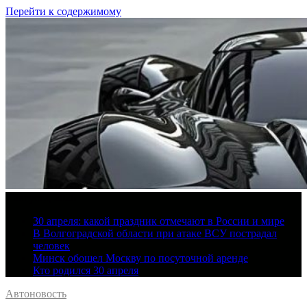
Перейти к содержимому
7 августа, 2026
30 апреля: какой праздник отмечают в России и мире
В Волгоградской области при атаке ВСУ пострадал
человек
Минск обошел Москву по посуточной аренде
Кто родился 30 апреля
Автоновость