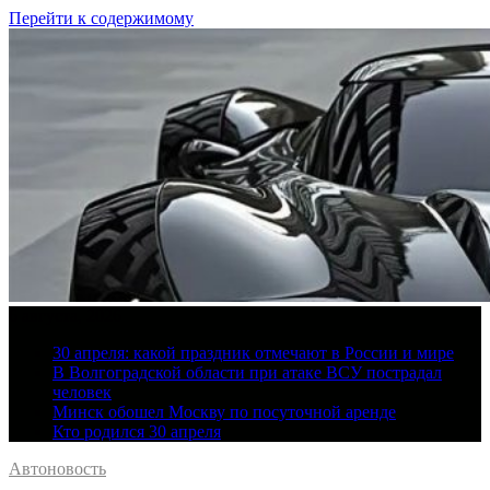
Перейти к содержимому
6 августа, 2026
30 апреля: какой праздник отмечают в России и мире
В Волгоградской области при атаке ВСУ пострадал
человек
Минск обошел Москву по посуточной аренде
Кто родился 30 апреля
Автоновость