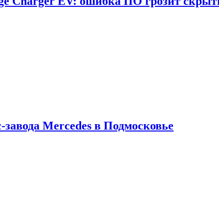
dge Charger EV: ошибка ПО грозит скрыт
с-завода Mercedes в Подмосковье