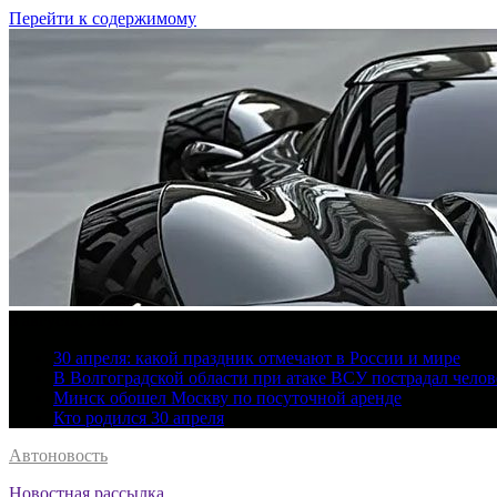
Перейти к содержимому
8 августа, 2026
30 апреля: какой праздник отмечают в России и мире
В Волгоградской области при атаке ВСУ пострадал челов
Минск обошел Москву по посуточной аренде
Кто родился 30 апреля
Автоновость
Новостная рассылка