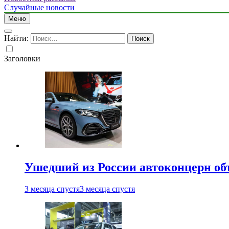
Случайные новости
Меню
Найти:
Заголовки
Ушедший из России автоконцерн об
3 месяца спустя
3 месяца спустя