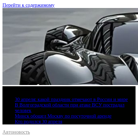
Перейти к содержимому
6 августа, 2026
30 апреля: какой праздник отмечают в России и мире
В Волгоградской области при атаке ВСУ пострадал
человек
Минск обошел Москву по посуточной аренде
Кто родился 30 апреля
Автоновость