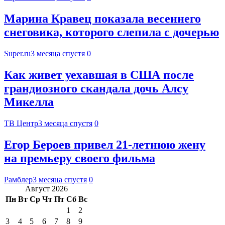
Марина Кравец показала весеннего
снеговика, которого слепила с дочерью
Super.ru
3 месяца спустя
0
Как живет уехавшая в США после
грандиозного скандала дочь Алсу
Микелла
ТВ Центр
3 месяца спустя
0
Егор Бероев привел 21-летнюю жену
на премьеру своего фильма
Рамблер
3 месяца спустя
0
Август 2026
Пн
Вт
Ср
Чт
Пт
Сб
Вс
1
2
3
4
5
6
7
8
9