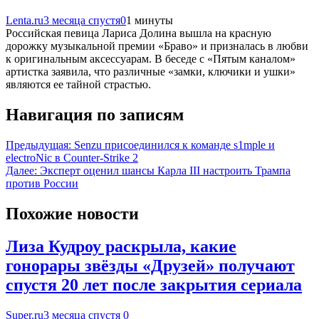
Lenta.ru
3 месяца спустя
0
1 минуты
Российская певица Лариса Долина вышла на красную
дорожку музыкальной премии «Браво» и призналась в любви
к оригинальным аксессуарам. В беседе с «Пятым каналом»
артистка заявила, что различные «замки, ключики и ушки»
являются ее тайной страстью.
Навигация по записям
Предыдущая:
Senzu присоединился к команде s1mple и
electroNic в Counter-Strike 2
Далее:
Эксперт оценил шансы Карла III настроить Трампа
против России
Похожие новости
Лиза Кудроу раскрыла, какие
гонорары звёзды «Друзей» получают
спустя 20 лет после закрытия сериала
Super.ru
3 месяца спустя
0