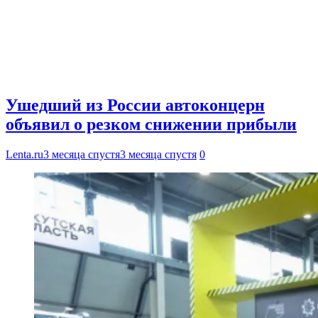
Ушедший из России автоконцерн
объявил о резком снижении прибыли
Lenta.ru
3 месяца спустя
3 месяца спустя
0