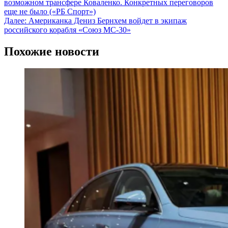
возможном трансфере Коваленко. Конкретных переговоров
еще не было («РБ Спорт»)
Далее:
Американка Дениз Бернхем войдет в экипаж
российского корабля «Союз МС-30»
Похожие новости