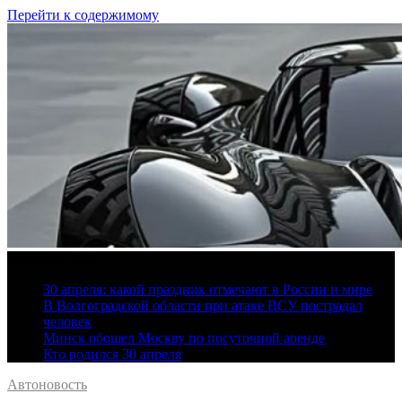
Перейти к содержимому
6 августа, 2026
30 апреля: какой праздник отмечают в России и мире
В Волгоградской области при атаке ВСУ пострадал
человек
Минск обошел Москву по посуточной аренде
Кто родился 30 апреля
Автоновость