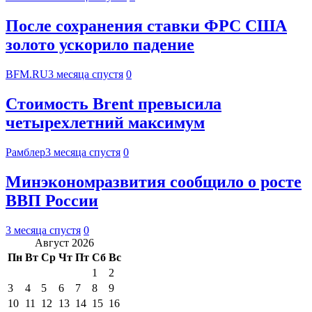
После сохранения ставки ФРС США
золото ускорило падение
BFM.RU
3 месяца спустя
0
Стоимость Brent превысила
четырехлетний максимум
Рамблер
3 месяца спустя
0
Минэкономразвития сообщило о росте
ВВП России
3 месяца спустя
0
Август 2026
Пн
Вт
Ср
Чт
Пт
Сб
Вс
1
2
3
4
5
6
7
8
9
10
11
12
13
14
15
16