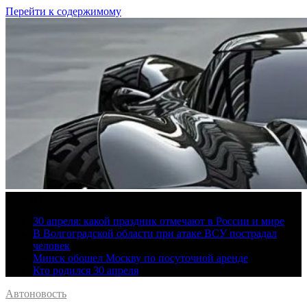
Перейти к содержимому
7 августа, 2026
30 апреля: какой праздник отмечают в России и мире
В Волгоградской области при атаке ВСУ пострадал
человек
Минск обошел Москву по посуточной аренде
Кто родился 30 апреля
Автоновость