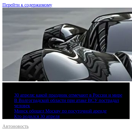
Перейти к содержимому
6 августа, 2026
30 апреля: какой праздник отмечают в России и мире
В Волгоградской области при атаке ВСУ пострадал
человек
Минск обошел Москву по посуточной аренде
Кто родился 30 апреля
Автоновость