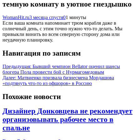
темную комнату в уютное гнездышко
WomanHit.ru
3 месяца спустя
0
1 минуты
Если ваша комната напоминает трюм корабля даже в
солнечный день, с этим точно нужно что-то делать. Мы
привыкли винить во всем северную сторону дома или
неудачную планировку.
Навигация по записям
Предыдущая:
Бывший чемпион Bellator оценил шансы
блогера Пола провести бой с Нурмагомедовым
Далее:
Матвиенко призвала бизнесмена Мордашова
«подтянуть что-то из офшоров» в Россию
Похожие новости
Дизайнер Донковцева не рекомендует
организовывать рабочее место в
спальне