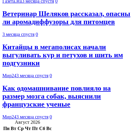
Газета.Ru
3 месяца спустя
0
Ветеринар Шеляков рассказал, опасны
ли аромадиффузоры для питомцев
3 месяца спустя
0
Китайцы в мегаполисах начали
выгуливать кур и петухов и шить им
подгузники
Мир24
3 месяца спустя
0
Как одомашнивание повлияло на
размер мозга собак, выяснили
французские ученые
Мир24
3 месяца спустя
0
Август 2026
Пн
Вт
Ср
Чт
Пт
Сб
Вс