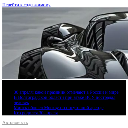
Перейти к содержимому
9 августа, 2026
30 апреля: какой праздник отмечают в России и мире
В Волгоградской области при атаке ВСУ пострадал
человек
Минск обошел Москву по посуточной аренде
Кто родился 30 апреля
Автоновость