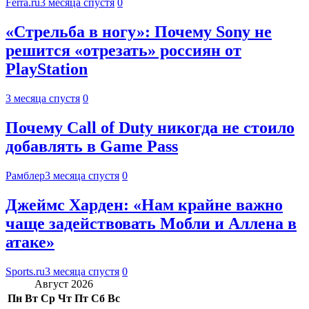
Ferra.ru
3 месяца спустя
0
«Стрельба в ногу»: Почему Sony не
решится «отрезать» россиян от
PlayStation
3 месяца спустя
0
Почему Call of Duty никогда не стоило
добавлять в Game Pass
Рамблер
3 месяца спустя
0
Джеймс Харден: «Нам крайне важно
чаще задействовать Мобли и Аллена в
атаке»
Sports.ru
3 месяца спустя
0
Август 2026
Пн
Вт
Ср
Чт
Пт
Сб
Вс