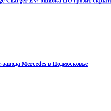
dge Charger EV: ошибка ПО грозит скрыт
с-завода Mercedes в Подмосковье