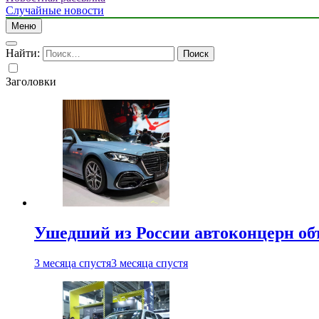
Случайные новости
Меню
Найти:
Заголовки
Ушедший из России автоконцерн об
3 месяца спустя
3 месяца спустя