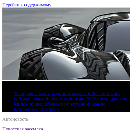
Перейти к содержимому
6 августа, 2026
30 апреля: какой праздник отмечают в России и мире
В Волгоградской области при атаке ВСУ пострадал челов
Минск обошел Москву по посуточной аренде
Кто родился 30 апреля
Автоновость
Новостная рассылка