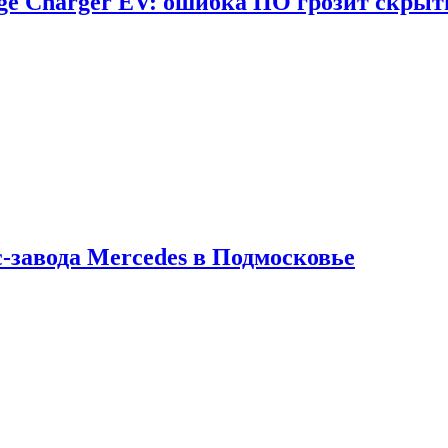
dge Charger EV: ошибка ПО грозит скрыт
с-завода Mercedes в Подмосковье