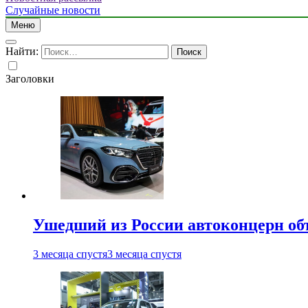
Случайные новости
Меню
Найти:
Заголовки
Ушедший из России автоконцерн об
3 месяца спустя
3 месяца спустя