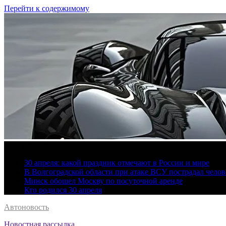
Перейти к содержимому
6 августа, 2026
30 апреля: какой праздник отмечают в России и мире
В Волгоградской области при атаке ВСУ пострадал челов
Минск обошел Москву по посуточной аренде
Кто родился 30 апреля
Автоновость
Новостная рассылка